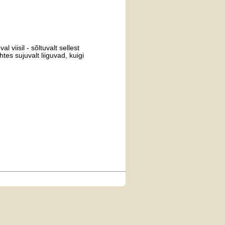
 viisil - sõltuvalt sellest
tes sujuvalt liiguvad, kuigi