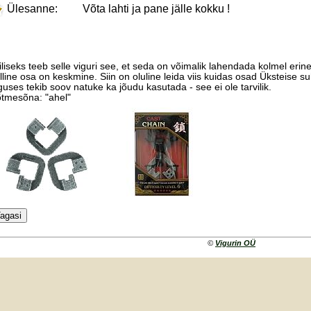
Ülesanne:
Võta lahti ja pane jälle kokku !
iliseks teeb selle viguri see, et seda on võimalik lahendada kolmel erineval
lline osa on keskmine. Siin on oluline leida viis kuidas osad Üksteise suh
guses tekib soov natuke ka jõudu kasutada - see ei ole tarvilik.
tmesõna: "ahel"
©
Vigurin OÜ