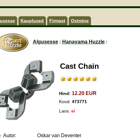
usesse
Kauplused
Firmast
Ostmine
Algusesse
Hanayama Huzzle
:
:
Cast Chain
12.20 EUR
Hind:
Kood:
473771
Laos:
ei
Autor:
Oskar van Deventer